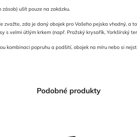
ch zásob) ušít pouze na zakázku.
bře zvažte, zda je daný obojek pro Vašeho pejska vhodný, a
y s velmi útlým krkem (např. Pražský krysařík, Yorkšírský ter
inou kombinaci popruhu a podšití, obojek na míru nebo si nejs
Podobné produkty