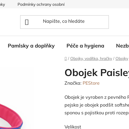
nky
Podmínky ochrany osobních údajů
Pamlsky a doplňky
Péče a hygiena
Nezb
Domů
/
Obojky, vodítka, hračky
/
Obojky
Obojek Paisle
Značka:
PEStore
Obojek je vyroben z pevného 
pejska je obojek podšit softsh
sponou s pojistkou proti rozep
Velikost