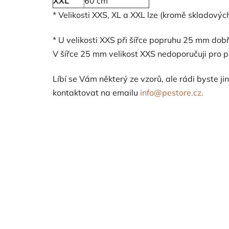
XXL
60 cm
* Velikosti XXS, XL a XXL lze (kromě skladový
* U velikosti XXS při šířce popruhu 25 mm do
V šířce 25 mm velikost XXS nedoporučuji pro ps
Líbí se Vám některý ze vzorů, ale rádi byste j
kontaktovat na emailu
info@pestore.cz.