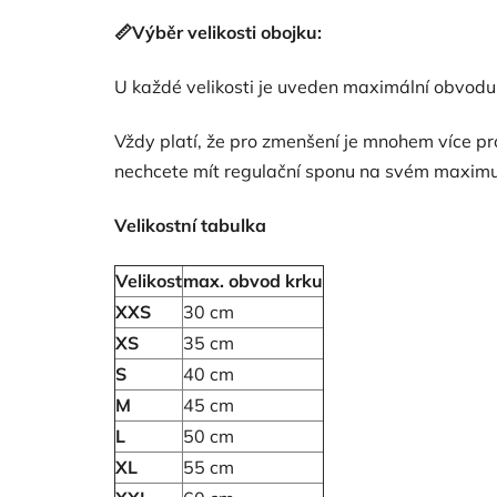
📏
Výběr velikosti obojku
:
U každé velikosti je uveden maximální obvodu k
Vždy platí, že pro zmenšení je mnohem více pros
nechcete mít regulační sponu na svém maximu
Velikostní tabulka
Velikost
max. obvod krku
XXS
30 cm
XS
35 cm
S
40 cm
M
45 cm
L
50 cm
XL
55 cm