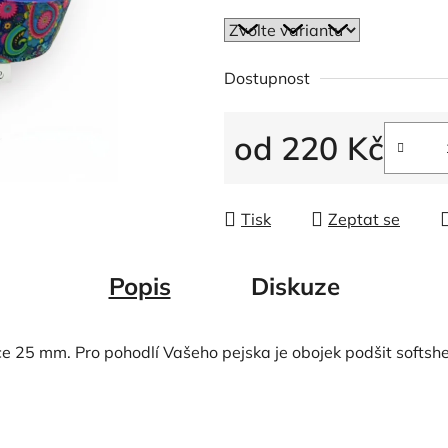
Dostupnost
od
220 Kč
Měrná cena:
Tisk
Zeptat se
Popis
Diskuze
e 25 mm. Pro pohodlí Vašeho pejska je obojek podšit softshel