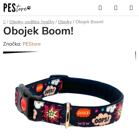
Přejít
Hledat
NÁKUP
na
KOŠÍK
obsah
Domů
/
Obojky, vodítka, hračky
/
Obojky
/
Obojek Boom!
Obojek Boom!
Značka:
PEStore