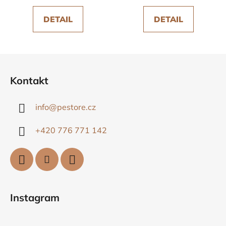
DETAIL
DETAIL
Z
á
Kontakt
p
a
info
@
pestore.cz
t
í
+420 776 771 142
Instagram