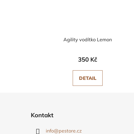
Agility vodítko Lemon
350 Kč
DETAIL
Z
á
Kontakt
p
a
info
@
pestore.cz