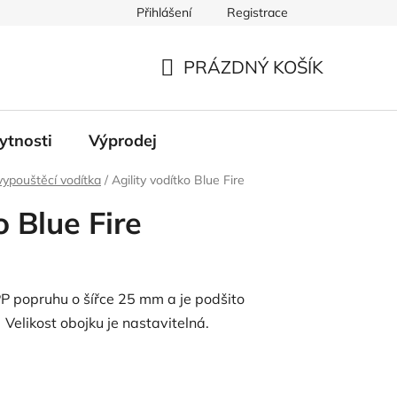
Přihlášení
Registrace
PRÁZDNÝ KOŠÍK
NÁKUPNÍ
KOŠÍK
ytnosti
Výprodej
/vypouštěcí vodítka
/
Agility vodítko Blue Fire
o Blue Fire
PP popruhu o šířce 25 mm a je podšito
 Velikost obojku je nastavitelná.