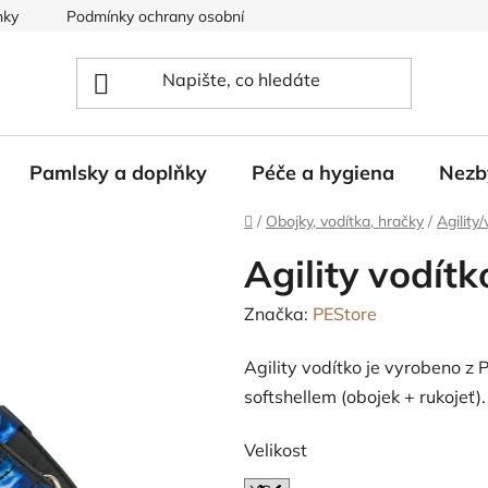
nky
Podmínky ochrany osobních údajů
Pamlsky a doplňky
Péče a hygiena
Nezb
Domů
/
Obojky, vodítka, hračky
/
Agility
Agility vodítk
Značka:
PEStore
Agility vodítko je vyrobeno z 
softshellem (obojek + rukojeť).
Velikost