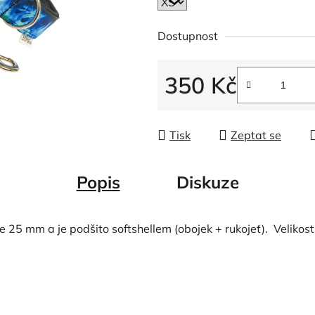
Dostupnost
350 Kč
Měrná cena:
Tisk
Zeptat se
Popis
Diskuze
e 25 mm a je podšito softshellem (obojek + rukojeť). Velikost