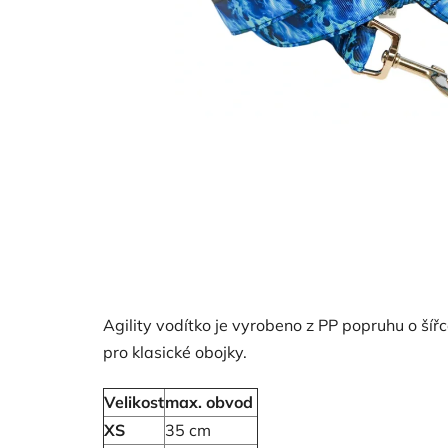
Agility vodítko je vyrobeno z PP popruhu o šířc
pro klasické obojky.
Velikost
max. obvod
XS
35 cm