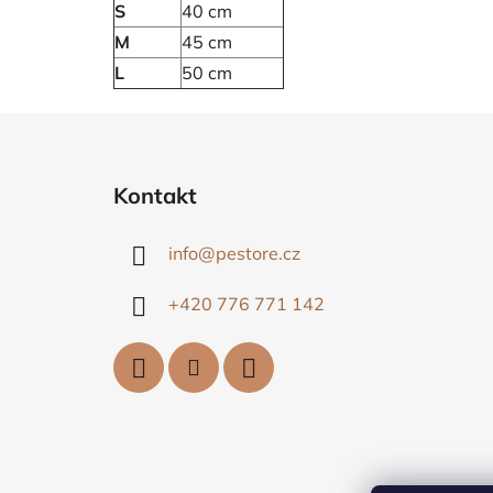
S
40 cm
M
45 cm
L
50 cm
Z
á
Kontakt
p
a
info
@
pestore.cz
t
í
+420 776 771 142