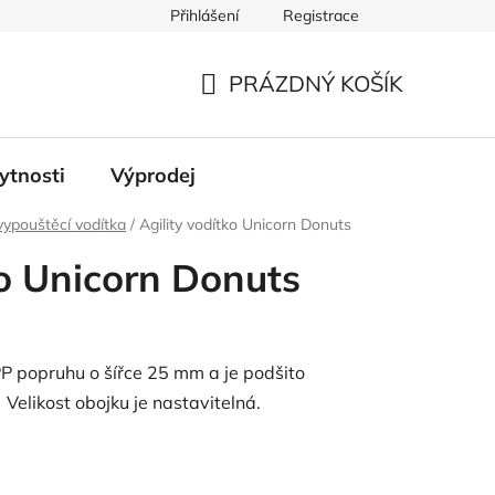
Přihlášení
Registrace
PRÁZDNÝ KOŠÍK
NÁKUPNÍ
KOŠÍK
ytnosti
Výprodej
/vypouštěcí vodítka
/
Agility vodítko Unicorn Donuts
ko Unicorn Donuts
PP popruhu o šířce 25 mm a je podšito
 Velikost obojku je nastavitelná.