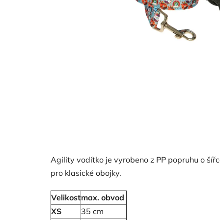
Agility vodítko je vyrobeno z PP popruhu o šířc
pro klasické obojky.
Velikost
max. obvod
XS
35 cm