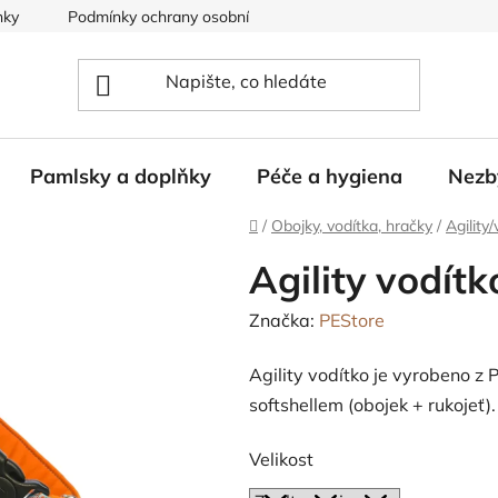
nky
Podmínky ochrany osobních údajů
Pamlsky a doplňky
Péče a hygiena
Nezb
Domů
/
Obojky, vodítka, hračky
/
Agility
Agility vodít
Značka:
PEStore
Agility vodítko je vyrobeno z 
softshellem (obojek + rukojeť).
Velikost