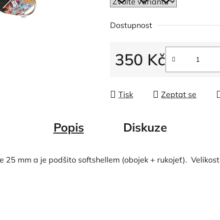
Dostupnost
350 Kč
Měrná cena:
Tisk
Zeptat se
Popis
Diskuze
e 25 mm a je podšito softshellem (obojek + rukojeť). Velikost