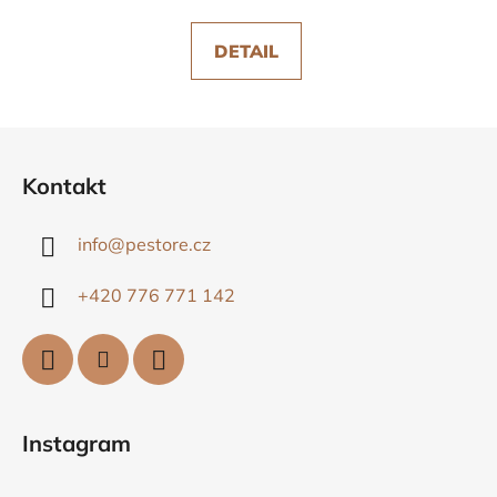
DETAIL
Z
á
Kontakt
p
a
info
@
pestore.cz
t
í
+420 776 771 142
Instagram