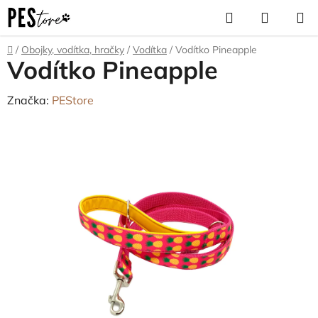
Přejít
Hledat
NÁKUP
na
KOŠÍK
obsah
Domů
/
Obojky, vodítka, hračky
/
Vodítka
/
Vodítko Pineapple
Vodítko Pineapple
Značka:
PEStore