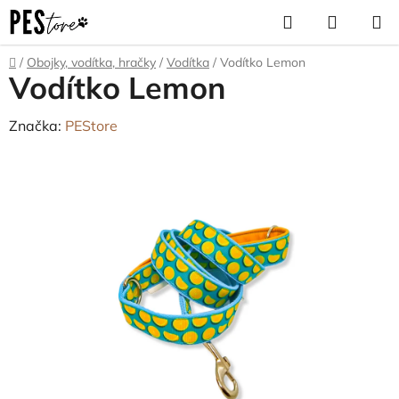
Přejít
Hledat
NÁKUP
na
KOŠÍK
obsah
Domů
/
Obojky, vodítka, hračky
/
Vodítka
/
Vodítko Lemon
Vodítko Lemon
Značka:
PEStore