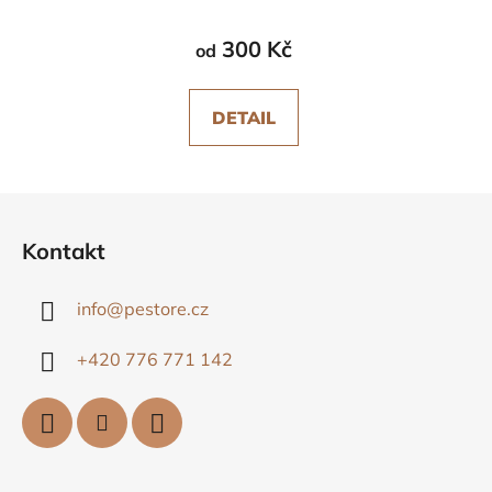
300 Kč
od
DETAIL
Z
á
Kontakt
p
a
info
@
pestore.cz
t
í
+420 776 771 142